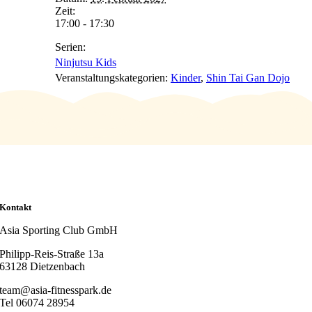
Zeit:
17:00 - 17:30
Serien:
Ninjutsu Kids
Veranstaltungskategorien:
Kinder
,
Shin Tai Gan Dojo
Kontakt
Asia Sporting Club GmbH
Philipp-Reis-Straße 13a
63128 Dietzenbach
team@asia-fitnesspark.de
Tel 06074 28954