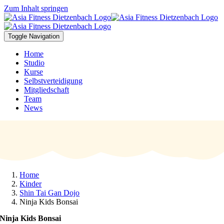
Zum Inhalt springen
Toggle Navigation
Home
Studio
Kurse
Selbstverteidigung
Mitgliedschaft
Team
News
Home
Kinder
Shin Tai Gan Dojo
Ninja Kids Bonsai
Ninja Kids Bonsai