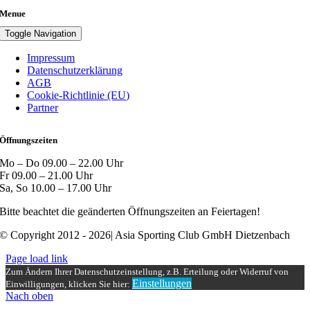
Menue
Toggle Navigation
Impressum
Datenschutzerklärung
AGB
Cookie-Richtlinie (EU)
Partner
Öffnungszeiten
Mo – Do 09.00 – 22.00 Uhr
Fr 09.00 – 21.00 Uhr
Sa, So 10.00 – 17.00 Uhr
Bitte beachtet die geänderten Öffnungszeiten an Feiertagen!
© Copyright 2012 - 2026| Asia Sporting Club GmbH Dietzenbach
Page load link
Zum Ändern Ihrer Datenschutzeinstellung, z.B. Erteilung oder Widerruf von
Einstellungen
Einwilligungen, klicken Sie hier:
Nach oben