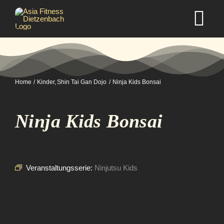
Zum
Inhalt
Tog
springen
Nav
Home
Home
Kinder
Shin Tai Gan Dojo
Ninja Kids Bonsai
Studio
Ninja Kids Bonsai
Kurse
Selbstverteidigung
Veranstaltungsserie:
Ninjutsu Kids
Mitgliedschaft