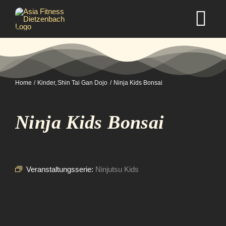
Zum
Inhalt
Tog
springen
Nav
Home
Home
Kinder
Shin Tai Gan Dojo
Ninja Kids Bonsai
Studio
Ninja Kids Bonsai
Kurse
Selbstverteidigung
Veranstaltungsserie:
Ninjutsu Kids
Mitgliedschaft