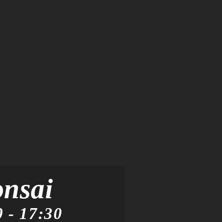
onsai
0
-
17:30