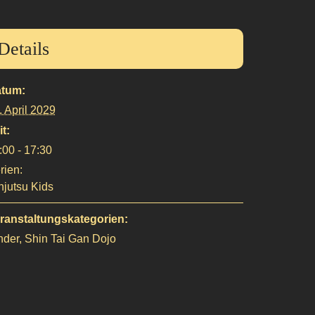
Details
tum:
. April 2029
it:
:00 - 17:30
rien:
njutsu Kids
ranstaltungskategorien:
nder
,
Shin Tai Gan Dojo