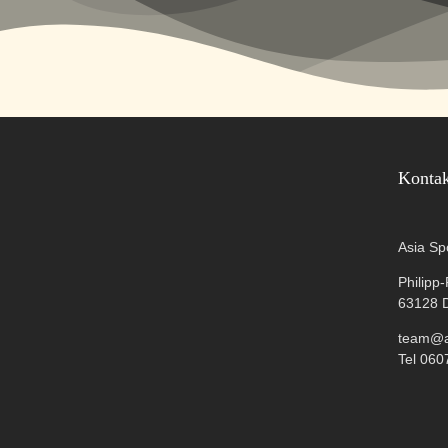
Konta
Asia Sp
Philipp
63128 
team@as
Tel 060