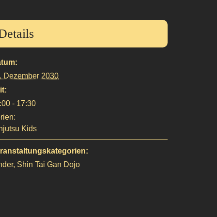
Details
tum:
. Dezember 2030
it:
:00 - 17:30
rien:
njutsu Kids
ranstaltungskategorien:
nder
,
Shin Tai Gan Dojo