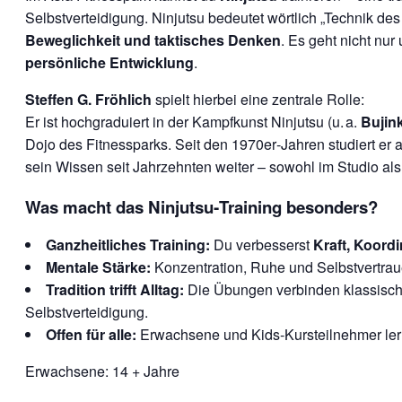
Selbstverteidigung. Ninjutsu bedeutet wörtlich „Technik des
Beweglichkeit und taktisches Denken
. Es geht nicht nu
persönliche Entwicklung
.
Steffen G. Fröhlich
spielt hierbei eine zentrale Rolle:
Er ist hochgraduiert in der Kampfkunst Ninjutsu (u. a.
Bujin
Dojo des Fitnessparks. Seit den 1970er‑Jahren studiert er 
sein Wissen seit Jahrzehnten weiter – sowohl im Studio als
Was macht das Ninjutsu‑Training besonders?
Ganzheitliches Training:
Du verbesserst
Kraft, Koord
Mentale Stärke:
Konzentration, Ruhe und Selbstvertrau
Tradition trifft Alltag:
Die Übungen verbinden klassisc
Selbstverteidigung.
Offen für alle:
Erwachsene und Kids‑Kursteilnehmer lernen
Erwachsene: 14 + Jahre