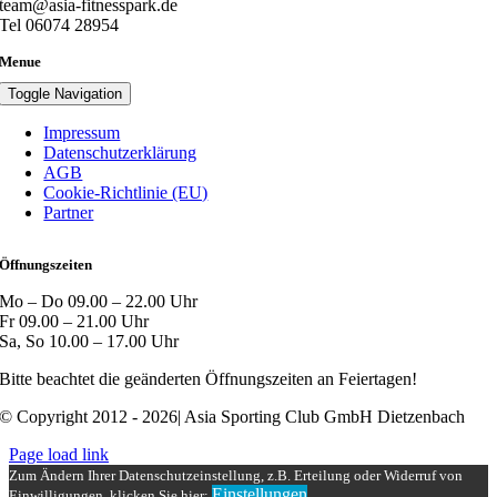
team@asia-fitnesspark.de
Tel 06074 28954
Menue
Toggle Navigation
Impressum
Datenschutzerklärung
AGB
Cookie-Richtlinie (EU)
Partner
Öffnungszeiten
Mo – Do 09.00 – 22.00 Uhr
Fr 09.00 – 21.00 Uhr
Sa, So 10.00 – 17.00 Uhr
Bitte beachtet die geänderten Öffnungszeiten an Feiertagen!
© Copyright 2012 - 2026| Asia Sporting Club GmbH Dietzenbach
Page load link
Zum Ändern Ihrer Datenschutzeinstellung, z.B. Erteilung oder Widerruf von
Einstellungen
Einwilligungen, klicken Sie hier: