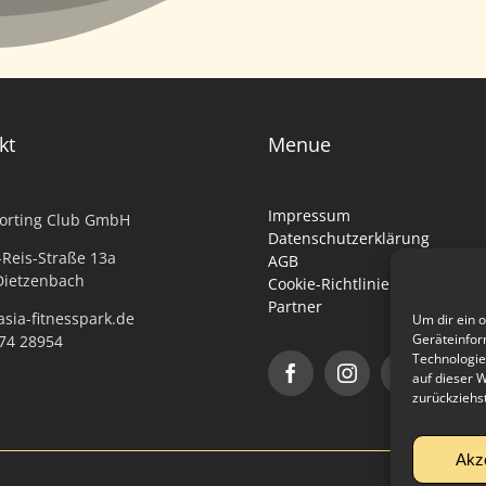
kt
Menue
Impressum
porting Club GmbH
Datenschutzerklärung
-Reis-Straße 13a
AGB
Dietzenbach
Cookie-Richtlinie (EU)
Partner
sia-fitnesspark.de
Um dir ein 
Geräteinfor
074 28954
Technologie
auf dieser 
zurückziehs
Akz