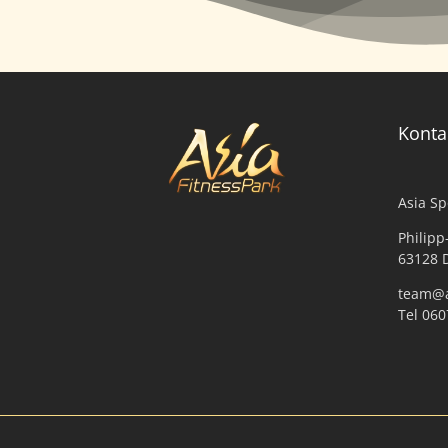
Konta
Asia S
Philipp
63128 
team@a
Tel 06