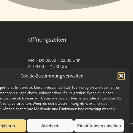
Öffnungszeiten
Mo – Do 09.00 – 22.00 Uhr
Fr 09.00 – 21.00 Uhr
Sa, So 10.00 – 17.00 Uhr
Cookie-Zustimmung verwalten
Bitte beachtet die geänderten
optimales Erlebnis zu bieten, verwenden wir Technologien wie Cookies, um
mationen zu speichern und/oder darauf zuzugreifen. Wenn du diesen
Öffnungszeiten an Feiertagen!
n zustimmst, können wir Daten wie das Surfverhalten oder eindeutige IDs
Website verarbeiten. Wenn du deine Zustimmung nicht erteilst oder
t, können bestimmte Merkmale und Funktionen beeinträchtigt werden.
eptieren
Ablehnen
Einstellungen ansehen