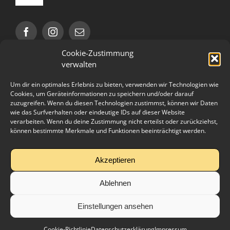
Toggle
Navigation
Impressum
Cookie-Zustimmung
Datenschutzerklärung
verwalten
Öffnungszeiten
Um dir ein optimales Erlebnis zu bieten, verwenden wir Technologien wie
AGB
Cookies, um Geräteinformationen zu speichern und/oder darauf
Mo – Do 09.00 – 22.00 Uhr
zuzugreifen. Wenn du diesen Technologien zustimmst, können wir Daten
Fr 09.00 – 21.00 Uhr
wie das Surfverhalten oder eindeutige IDs auf dieser Website
Sa, So 10.00 – 17.00 Uhr
verarbeiten. Wenn du deine Zustimmung nicht erteilst oder zurückziehst,
Cookie-Richtlinie (EU)
können bestimmte Merkmale und Funktionen beeinträchtigt werden.
Bitte beachtet die geänderten Öffnungszeiten an
Feiertagen!
Partner
Akzeptieren
Ablehnen
Einstellungen ansehen
© Copyright 2012 - 2026| Asia Sporting Club GmbH Dietzenbach
Cookie-Richtlinie
Datenschutzerklärung
Impressum