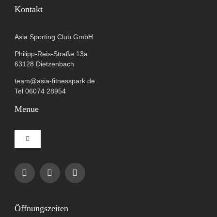
Kontakt
Asia Sporting Club GmbH
Philipp-Reis-Straße 13a
63128 Dietzenbach
team@asia-fitnesspark.de
Tel 06074 28954
Menue
Toggle
Navigation
Impressum
Datenschutzerklärung
Öffnungszeiten