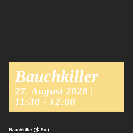
Team
News
Bauchkiller
27. August 2028 |
11:30
-
12:00
Bauchkiller (水 Sui)