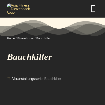
Zum
Inhalt
Tog
springen
Nav
Home
Home
Fitnesskurse
Bauchkiller
Studio
Bauchkiller
Kurse
Selbstverteidigung
Veranstaltungsserie:
Bauchkiller
Mitgliedschaft