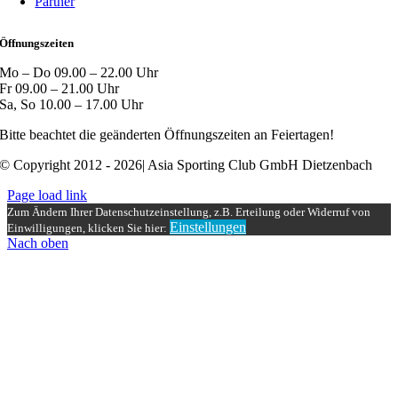
Partner
Öffnungszeiten
Mo – Do 09.00 – 22.00 Uhr
Fr 09.00 – 21.00 Uhr
Sa, So 10.00 – 17.00 Uhr
Bitte beachtet die geänderten Öffnungszeiten an Feiertagen!
© Copyright 2012 - 2026| Asia Sporting Club GmbH Dietzenbach
Page load link
Zum Ändern Ihrer Datenschutzeinstellung, z.B. Erteilung oder Widerruf von
Einstellungen
Einwilligungen, klicken Sie hier:
Nach oben