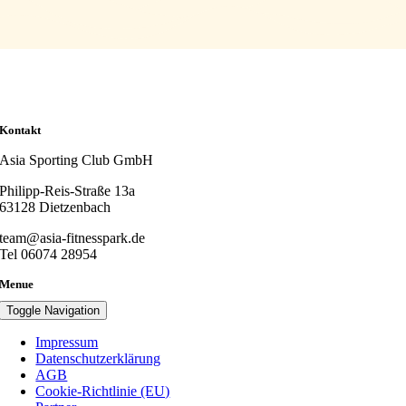
Kontakt
Asia Sporting Club GmbH
Philipp-Reis-Straße 13a
63128 Dietzenbach
team@asia-fitnesspark.de
Tel 06074 28954
Menue
Toggle Navigation
Impressum
Datenschutzerklärung
AGB
Cookie-Richtlinie (EU)