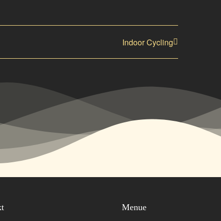
Indoor Cycling
kt
Menue