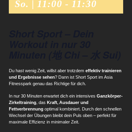
So. | 11:00
-
11:30
Short Sport – Dein
Workout in nur 30
Minuten (地 Chi – 水 Sui)
Du hast wenig Zeit, willst aber trotzdem
effektiv trainieren
und Ergebnisse sehen
? Dann ist Short Sport im Asia
Fitnesspark genau das Richtige für dich.
In nur 30 Minuten erwartet dich ein intensives
Ganzkörper-
Zirkeltraining
, das
Kraft, Ausdauer und
Fettverbrennung
optimal kombiniert. Durch den schnellen
Wechsel der Übungen bleibt dein Puls oben – perfekt für
maximale Effizienz in minimaler Zeit.