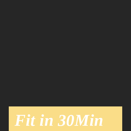
Team
News
Fit in 30Min