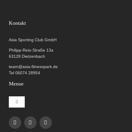
Kontakt
Asia Sporting Club GmbH
Philipp-Reis-Straße 13a
63128 Dietzenbach
team@asia-fitnesspark.de
Tel 06074 28954
Menue
Toggle
Navigation
Impressum