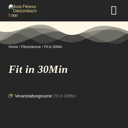
Zum
Inhalt
Tog
springen
Nav
Home
Home
Fitnesskurse
Fit in 30Min
Studio
Fit in 30Min
Kurse
Selbstverteidigung
Veranstaltungsserie:
Fit in 30Min
Mitgliedschaft