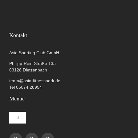
Kontakt
Asia Sporting Club GmbH
Philipp-Reis-Straße 13a
63128 Dietzenbach
team@asia-fitnesspark.de
Tel 06074 28954
Menue
Toggle
Navigation
Impressum