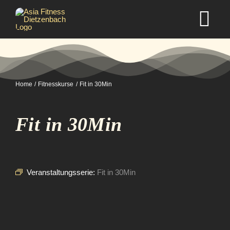
Zum
Inhalt
Tog
springen
Nav
Home
Home
Fitnesskurse
Fit in 30Min
Studio
Fit in 30Min
Kurse
Selbstverteidigung
Veranstaltungsserie:
Fit in 30Min
Mitgliedschaft