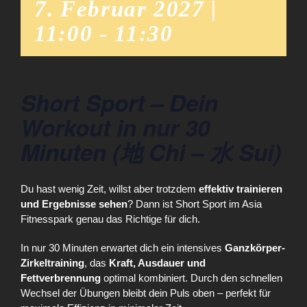
7. Februar 2027 |
11:00
-
11:30
Short Sport – Dein
Workout in nur 30
Minuten (地 Chi – 水 Sui)
Du hast wenig Zeit, willst aber trotzdem
effektiv trainieren
und Ergebnisse sehen
? Dann ist Short Sport im Asia
Fitnesspark genau das Richtige für dich.
In nur 30 Minuten erwartet dich ein intensives
Ganzkörper-
Zirkeltraining
, das
Kraft, Ausdauer und
Fettverbrennung
optimal kombiniert. Durch den schnellen
Wechsel der Übungen bleibt dein Puls oben – perfekt für