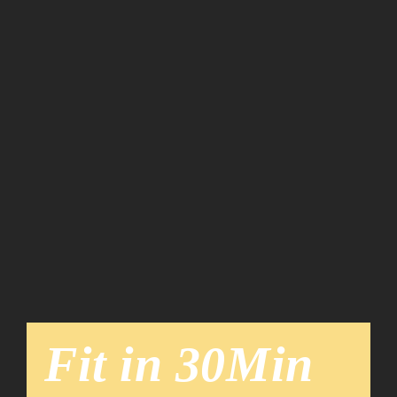
Team
News
Fit in 30Min