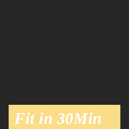
Team
News
Fit in 30Min