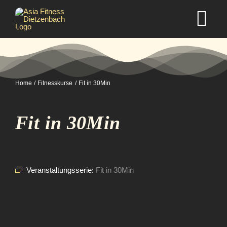
Zum
Inhalt
Tog
springen
Nav
Home
Home
Fitnesskurse
Fit in 30Min
Studio
Fit in 30Min
Kurse
Selbstverteidigung
Veranstaltungsserie:
Fit in 30Min
Mitgliedschaft