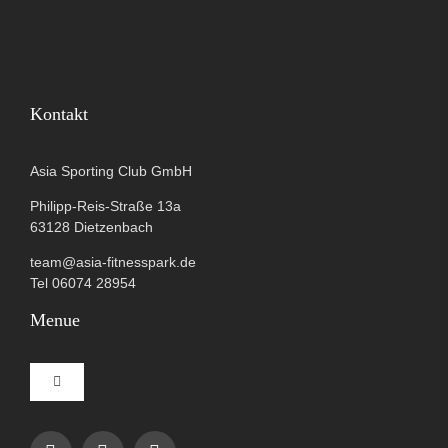
Kontakt
Asia Sporting Club GmbH
Philipp-Reis-Straße 13a
63128 Dietzenbach
team@asia-fitnesspark.de
Tel 06074 28954
Menue
Toggle
Navigation
Impressum