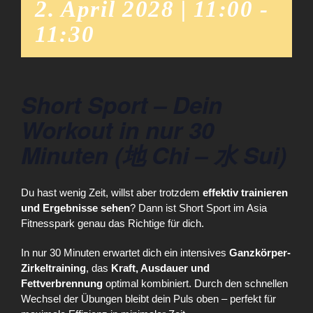
2. April 2028 | 11:00
-
11:30
Short Sport – Dein
Workout in nur 30
Minuten (地 Chi – 水 Sui)
Du hast wenig Zeit, willst aber trotzdem
effektiv trainieren
und Ergebnisse sehen
? Dann ist Short Sport im Asia
Fitnesspark genau das Richtige für dich.
In nur 30 Minuten erwartet dich ein intensives
Ganzkörper-
Zirkeltraining
, das
Kraft, Ausdauer und
Fettverbrennung
optimal kombiniert. Durch den schnellen
Wechsel der Übungen bleibt dein Puls oben – perfekt für