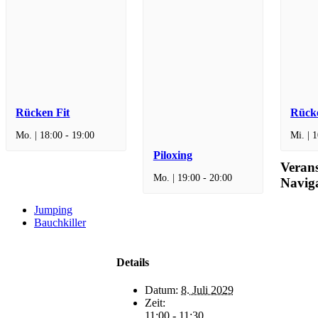
Rücken Fit
Rücke
Mo. | 18:00
-
19:00
Mi. | 
Piloxing
Verans
Mo. | 19:00
-
20:00
Navig
Jumping
Bauchkiller
Details
Datum:
8. Juli 2029
Zeit:
11:00 - 11:30