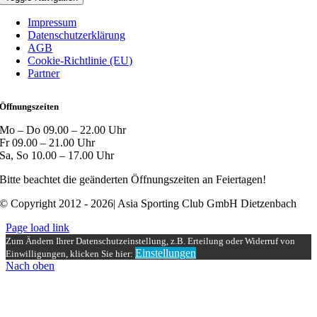
Impressum
Datenschutzerklärung
AGB
Cookie-Richtlinie (EU)
Partner
Öffnungszeiten
Mo – Do 09.00 – 22.00 Uhr
Fr 09.00 – 21.00 Uhr
Sa, So 10.00 – 17.00 Uhr
Bitte beachtet die geänderten Öffnungszeiten an Feiertagen!
© Copyright 2012 - 2026| Asia Sporting Club GmbH Dietzenbach
Page load link
Zum Ändern Ihrer Datenschutzeinstellung, z.B. Erteilung oder Widerruf von
Einstellungen
Einwilligungen, klicken Sie hier:
Nach oben