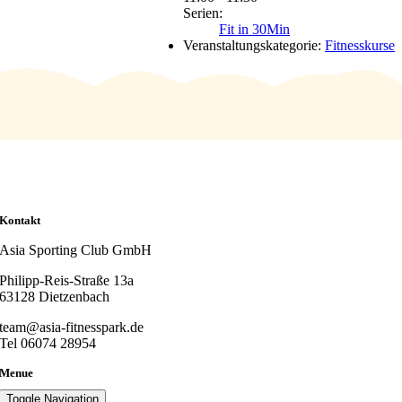
Serien:
Fit in 30Min
Veranstaltungskategorie:
Fitnesskurse
Kontakt
Asia Sporting Club GmbH
Philipp-Reis-Straße 13a
63128 Dietzenbach
team@asia-fitnesspark.de
Tel 06074 28954
Menue
Toggle Navigation