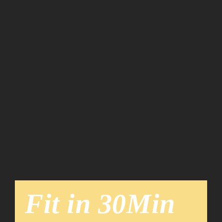
Team
News
Fit in 30Min