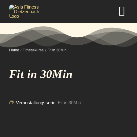
Zum
Inhalt
Tog
springen
Nav
Home
Home
Fitnesskurse
Fit in 30Min
Studio
Fit in 30Min
Kurse
Selbstverteidigung
Veranstaltungsserie:
Fit in 30Min
Mitgliedschaft