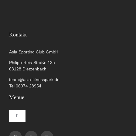
Kontakt
Asia Sporting Club GmbH
Philipp-Reis-Straße 13a
63128 Dietzenbach
team@asia-fitnesspark.de
Tel 06074 28954
Menue
Toggle
Navigation
Impressum