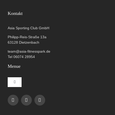
Kontakt
Asia Sporting Club GmbH
Philipp-Reis-Straße 13a
63128 Dietzenbach
team@asia-fitnesspark.de
Tel 06074 28954
Menue
Toggle
Navigation
Impressum
Datenschutzerklärung