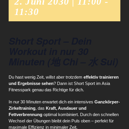
2. Juni 2030 | 11:00
-
11:30
Short Sport – Dein
Workout in nur 30
Minuten (地 Chi – 水 Sui)
Du hast wenig Zeit, willst aber trotzdem
effektiv trainieren
und Ergebnisse sehen
? Dann ist Short Sport im Asia
Fitnesspark genau das Richtige für dich.
In nur 30 Minuten erwartet dich ein intensives
Ganzkörper-
Zirkeltraining
, das
Kraft, Ausdauer und
Fettverbrennung
optimal kombiniert. Durch den schnellen
Wechsel der Übungen bleibt dein Puls oben – perfekt für
maximale Effizienz in minimaler Zeit.