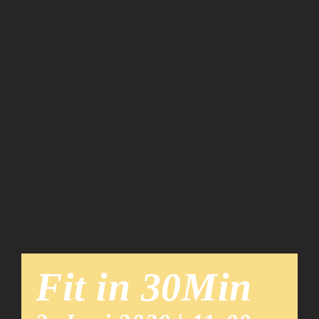
Team
News
Fit in 30Min