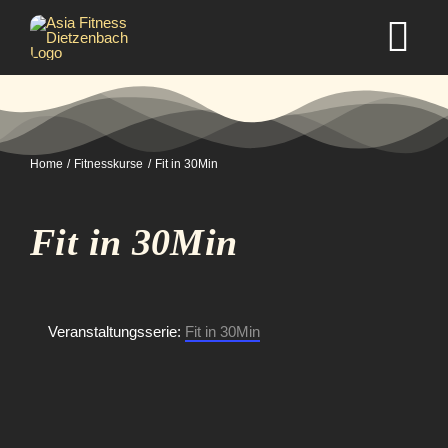
Zum
Inhalt
Tog
springen
Nav
Home
Home
Fitnesskurse
Fit in 30Min
Studio
Fit in 30Min
Kurse
Selbstverteidigung
Veranstaltungsserie:
Fit in 30Min
Mitgliedschaft