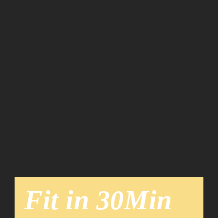
Team
News
Fit in 30Min