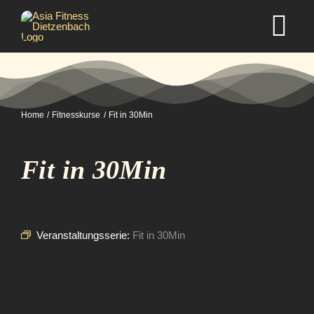
Zum
Inhalt
Tog
springen
Nav
Home
Home
Fitnesskurse
Fit in 30Min
Studio
Fit in 30Min
Kurse
Selbstverteidigung
Veranstaltungsserie:
Fit in 30Min
Mitgliedschaft