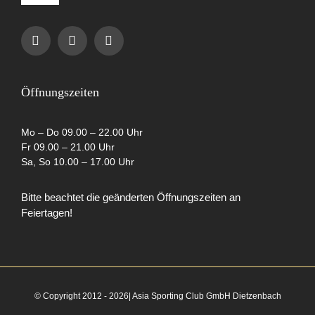
Navigation
Impressum
Datenschutzerklärung
Öffnungszeiten
AGB
Mo – Do 09.00 – 22.00 Uhr
Fr 09.00 – 21.00 Uhr
Sa, So 10.00 – 17.00 Uhr
Cookie-Richtlinie (EU)
Bitte beachtet die geänderten Öffnungszeiten an
Feiertagen!
Partner
© Copyright 2012 - 2026| Asia Sporting Club GmbH Dietzenbach