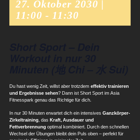
27. Oktober 2030 |
11:00
-
11:30
Short Sport – Dein
Workout in nur 30
Minuten (地 Chi – 水 Sui)
Du hast wenig Zeit, willst aber trotzdem
effektiv trainieren
und Ergebnisse sehen
? Dann ist Short Sport im Asia
Fitnesspark genau das Richtige für dich.
In nur 30 Minuten erwartet dich ein intensives
Ganzkörper-
Zirkeltraining
, das
Kraft, Ausdauer und
Fettverbrennung
optimal kombiniert. Durch den schnellen
Wechsel der Übungen bleibt dein Puls oben – perfekt für