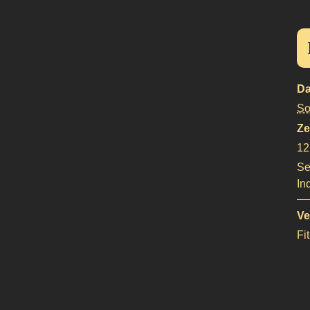
Da
So
Ze
12
Se
In
Ve
Fi