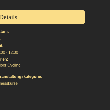
Details
tum:
.
it:
:00 - 12:30
rien:
door Cycling
ranstaltungskategorie:
tnesskurse