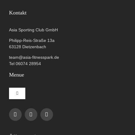
Kontakt
Asia Sporting Club GmbH
Philipp-Reis-Straße 13a
63128 Dietzenbach
team@asia-fitnesspark.de
Tel 06074 28954
Menue
Toggle
Navigation
Impressum
Datenschutzerklärung