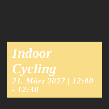
Team
News
Indoor
Cycling
21. März 2027 | 12:00
-
12:30