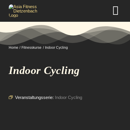
Zum
Inhalt
Tog
springen
Nav
Home
Home
Fitnesskurse
Indoor Cycling
Studio
Indoor Cycling
Kurse
Selbstverteidigung
Veranstaltungsserie:
Indoor Cycling
Mitgliedschaft