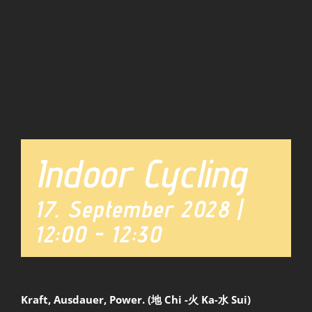
Team
News
Indoor Cycling
17. September 2028 |
12:00
-
12:30
Kraft, Ausdauer, Power. (地 Chi -火 Ka-水 Sui)