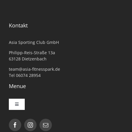
Kontakt
Asia Sporting Club GmbH
Philipp-Reis-Straße 13a
63128 Dietzenbach
team@asia-fitnesspark.de
Tel 06074 28954
Menue
Toggle
Navigation
Impressum