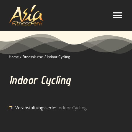
Zum
Inhalt
springen
Tog
Nav
Home
Home
Fitnesskurse
Indoor Cycling
Studio
Indoor Cycling
Kurse
Selbstverteidigung
Veranstaltungsserie:
Indoor Cycling
Mitgliedschaft