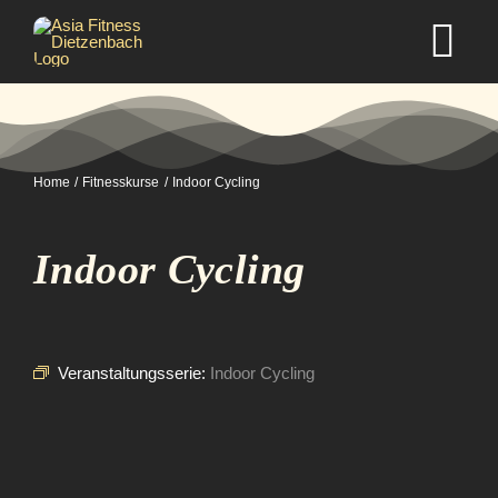
Zum
Inhalt
Tog
springen
Nav
Home
Home
Fitnesskurse
Indoor Cycling
Studio
Indoor Cycling
Kurse
Selbstverteidigung
Veranstaltungsserie:
Indoor Cycling
Mitgliedschaft