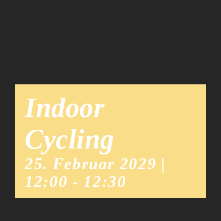
Team
News
Indoor
Cycling
25. Februar 2029 |
12:00
-
12:30