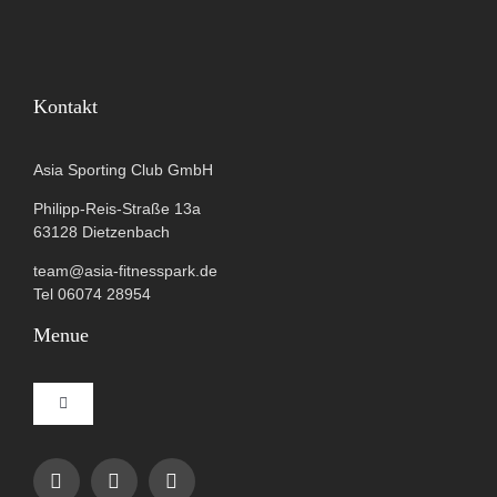
Kontakt
Asia Sporting Club GmbH
Philipp-Reis-Straße 13a
63128 Dietzenbach
team@asia-fitnesspark.de
Tel 06074 28954
Menue
Toggle
Navigation
Impressum