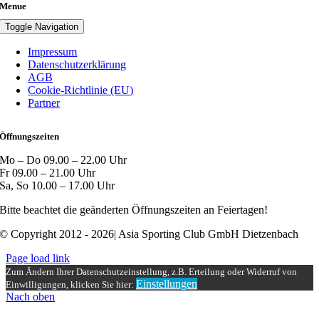
Menue
Toggle Navigation
Impressum
Datenschutzerklärung
AGB
Cookie-Richtlinie (EU)
Partner
Öffnungszeiten
Mo – Do 09.00 – 22.00 Uhr
Fr 09.00 – 21.00 Uhr
Sa, So 10.00 – 17.00 Uhr
Bitte beachtet die geänderten Öffnungszeiten an Feiertagen!
© Copyright 2012 - 2026| Asia Sporting Club GmbH Dietzenbach
Page load link
Zum Ändern Ihrer Datenschutzeinstellung, z.B. Erteilung oder Widerruf von
Einstellungen
Einwilligungen, klicken Sie hier:
Nach oben