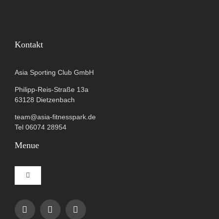
Kontakt
Asia Sporting Club GmbH
Philipp-Reis-Straße 13a
63128 Dietzenbach
team@asia-fitnesspark.de
Tel 06074 28954
Menue
Toggle
Navigation
Impressum