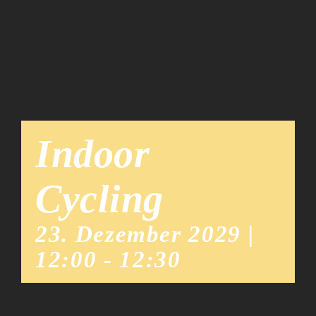
Team
News
Indoor
Cycling
23. Dezember 2029 |
12:00
-
12:30