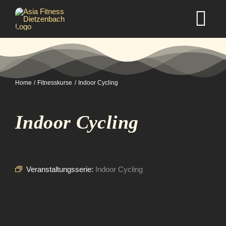
Zum
Inhalt
Tog
springen
Nav
Home
Home
Fitnesskurse
Indoor Cycling
Studio
Indoor Cycling
Kurse
Selbstverteidigung
Veranstaltungsserie:
Indoor Cycling
Mitgliedschaft