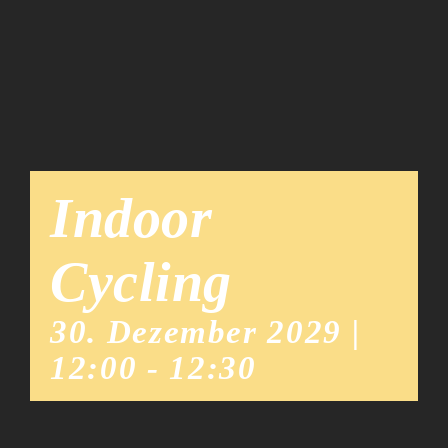
Team
News
Indoor
Cycling
30. Dezember 2029 |
12:00
-
12:30