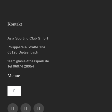
Kontakt
Asia Sporting Club GmbH
Philipp-Reis-Straße 13a
63128 Dietzenbach
team@asia-fitnesspark.de
Tel 06074 28954
Menue
Toggle
Navigation
Impressum