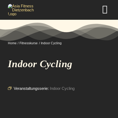
Zum
Inhalt
Tog
springen
Nav
Home
Home
Fitnesskurse
Indoor Cycling
Studio
Indoor Cycling
Kurse
Selbstverteidigung
Veranstaltungsserie:
Indoor Cycling
Mitgliedschaft