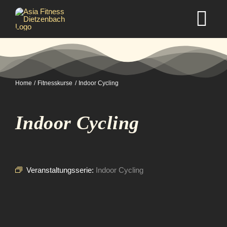
Zum
Inhalt
Tog
springen
Nav
Home
Home
Fitnesskurse
Indoor Cycling
Studio
Indoor Cycling
Kurse
Selbstverteidigung
Veranstaltungsserie:
Indoor Cycling
Mitgliedschaft