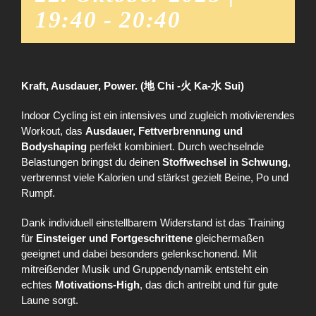
19:40
-
20:40
Kraft, Ausdauer, Power. (地 Chi -火 Ka-水 Sui)
Indoor Cycling ist ein intensives und zugleich motivierendes
Workout, das
Ausdauer, Fettverbrennung und
Bodyshaping
perfekt kombiniert. Durch wechselnde
Belastungen bringst du deinen
Stoffwechsel in Schwung
,
verbrennst viele Kalorien und stärkst gezielt Beine, Po und
Rumpf.
Dank individuell einstellbarem Widerstand ist das Training
für
Einsteiger und Fortgeschrittene
gleichermaßen
geeignet und dabei besonders gelenkschonend. Mit
mitreißender Musik und Gruppendynamik entsteht ein
echtes
Motivations-High
, das dich antreibt und für gute
Laune sorgt.