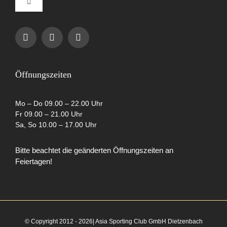
Toggle
Navigation
Impressum
Datenschutzerklärung
Öffnungszeiten
AGB
Mo – Do 09.00 – 22.00 Uhr
Fr 09.00 – 21.00 Uhr
Sa, So 10.00 – 17.00 Uhr
Cookie-Richtlinie (EU)
Bitte beachtet die geänderten Öffnungszeiten an
Feiertagen!
Partner
© Copyright 2012 - 2026| Asia Sporting Club GmbH Dietzenbach