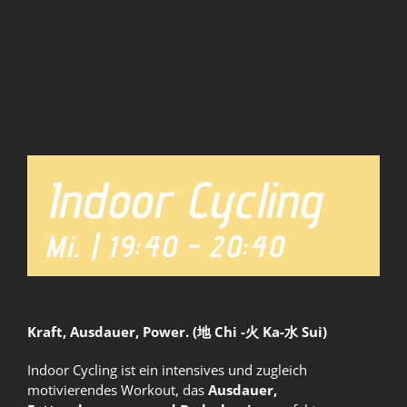
Team
News
Indoor Cycling
Mi. | 19:40
-
20:40
Kraft, Ausdauer, Power. (地 Chi -火 Ka-水 Sui)
Indoor Cycling ist ein intensives und zugleich
motivierendes Workout, das
Ausdauer,