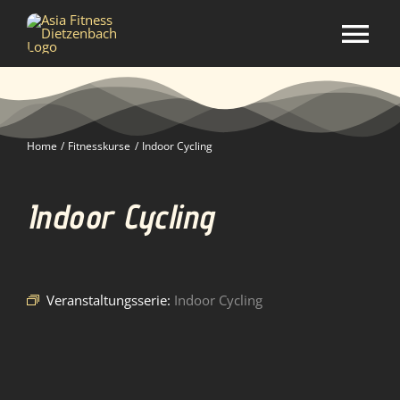
Zum
Inhalt
Tog
springen
Nav
Home
Home
Fitnesskurse
Indoor Cycling
Studio
Indoor Cycling
Kurse
Selbstverteidigung
Veranstaltungsserie:
Indoor Cycling
Mitgliedschaft