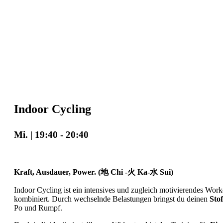
Indoor Cycling
Mi. | 19:40
-
20:40
Kraft, Ausdauer, Power. (地 Chi -火 Ka-水 Sui)
Indoor Cycling ist ein intensives und zugleich motivierendes Wor
kombiniert. Durch wechselnde Belastungen bringst du deinen
Sto
Po und Rumpf.