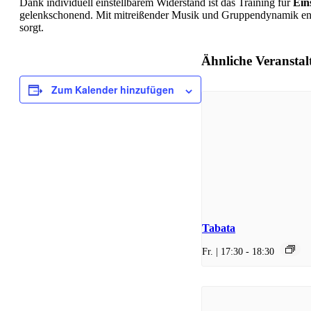
Dank individuell einstellbarem Widerstand ist das Training für
Ein
gelenkschonend. Mit mitreißender Musik und Gruppendynamik ent
sorgt.
Ähnliche Veransta
Zum Kalender hinzufügen
Tabata
Fr. | 17:30
-
18:30