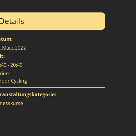
Details
atum:
. März 2027
it:
:40 - 20:40
rien:
door Cycling
ranstaltungskategorie:
tnesskurse