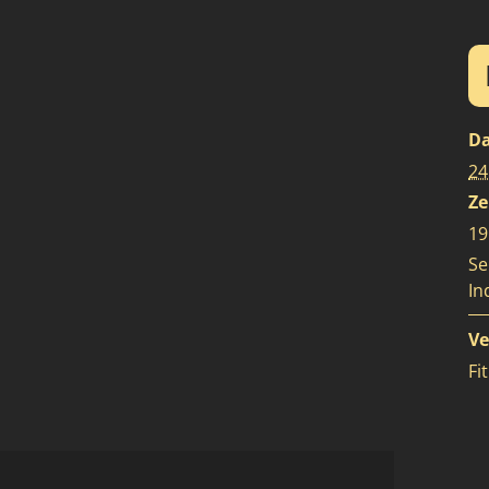
D
24
Ze
19
Se
In
Ve
Fi