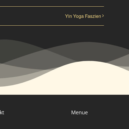
Yin Yoga Faszien
kt
Menue