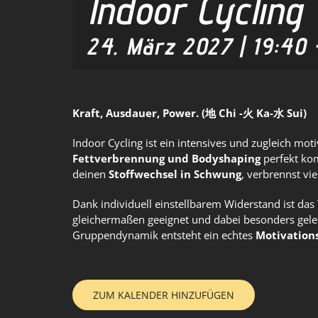
Indoor Cycling
24. März 2027 | 19:40
Kraft, Ausdauer, Power. (地 Chi -火 Ka-水 Sui)
Indoor Cycling ist ein intensives und zugleich mo
Fettverbrennung und Bodyshaping
perfekt kom
deinen
Stoffwechsel in Schwung
, verbrennst vi
Dank individuell einstellbarem Widerstand ist das 
gleichermaßen geeignet und dabei besonders gel
Gruppendynamik entsteht ein echtes
Motivation
ZUM KALENDER HINZUFÜGEN