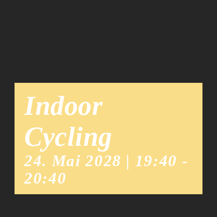
Team
News
Indoor
Cycling
24. Mai 2028 | 19:40
-
20:40