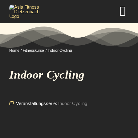
Zum
Inhalt
Tog
springen
Nav
Home
Home
Fitnesskurse
Indoor Cycling
Studio
Indoor Cycling
Kurse
Selbstverteidigung
Veranstaltungsserie:
Indoor Cycling
Mitgliedschaft