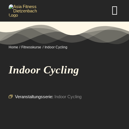
Zum
Inhalt
Tog
springen
Nav
Home
Home
Fitnesskurse
Indoor Cycling
Studio
Indoor Cycling
Kurse
Selbstverteidigung
Veranstaltungsserie:
Indoor Cycling
Mitgliedschaft