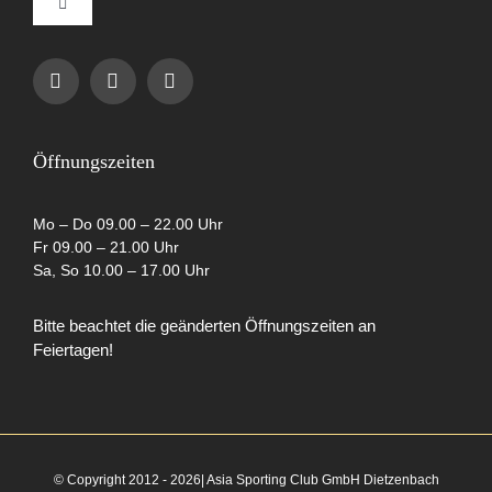
Toggle
Navigation
Impressum
Datenschutzerklärung
Öffnungszeiten
AGB
Mo – Do 09.00 – 22.00 Uhr
Fr 09.00 – 21.00 Uhr
Sa, So 10.00 – 17.00 Uhr
Cookie-Richtlinie (EU)
Bitte beachtet die geänderten Öffnungszeiten an
Feiertagen!
Partner
© Copyright 2012 - 2026| Asia Sporting Club GmbH Dietzenbach