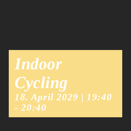
Team
News
Indoor
Cycling
18. April 2029 | 19:40
-
20:40