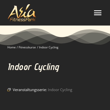
Zum
Inhalt
springen
Tog
Nav
Home
Home
Fitnesskurse
Indoor Cycling
Studio
Indoor Cycling
Kurse
Selbstverteidigung
Veranstaltungsserie:
Indoor Cycling
Mitgliedschaft