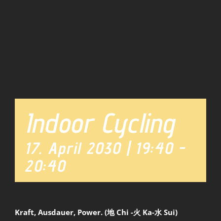
Team
News
Indoor Cycling
17. April 2030 | 19:40
-
20:40
Kraft, Ausdauer, Power. (地 Chi -火 Ka-水 Sui)