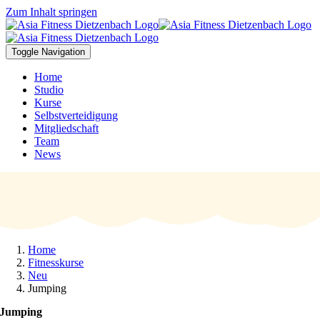
Zum Inhalt springen
Toggle Navigation
Home
Studio
Kurse
Selbstverteidigung
Mitgliedschaft
Team
News
Home
Fitnesskurse
Neu
Jumping
Jumping