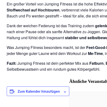
Ein großer Vorteil von Jumping Fitness ist die hohe Effek
Stoffwechsel auf Hochtouren
, verbrennst viele Kalorien 
Bauch und Po werden gestrafft – ideal für alle, die sich ein
Dank der weichen Federung ist das Training zudem
gelen
nach einer Pause oder als sanfte Alternative zu Joggen. Gle
Haltung und fühlst dich insgesamt
stabiler und selbstbew
Was Jumping Fitness besonders macht, ist der
Feel-Good-
jeder Menge guter Laune wird dein Workout zur
Me-Time
, 
Fazit:
Jumping Fitness ist dein perfekter Mix aus
Fatburn
,
Selbstbewusstsein und ein rundum gutes Körpergefühl.
Ähnliche Veransta
Zum Kalender hinzufügen