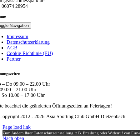
am@asia-fitnesspark.de
l 06074 28954
nue
oggle Navigation
Impressum
Datenschutzerklärung
AGB
Cookie-Richtlinie (EU)
Partner
nungszeiten
 – Do 09.00 – 22.00 Uhr
 09.00 – 21.00 Uhr
, So 10.00 – 17.00 Uhr
tte beachtet die geänderten Öffnungszeiten an Feiertagen!
Copyright 2012 - 2026| Asia Sporting Club GmbH Dietzenbach
Page load link
Zum Ändern Ihrer Datenschutzeinstellung, z.B. Erteilung oder Widerruf von Einwi
Nach oben