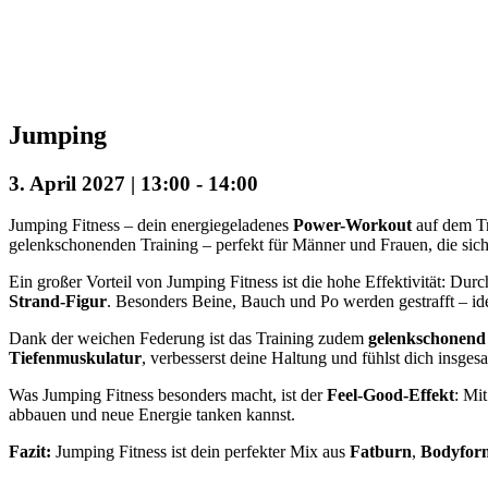
Jumping
3. April 2027 | 13:00
-
14:00
Jumping Fitness – dein energiegeladenes
Power-Workout
auf dem Tr
gelenkschonenden Training – perfekt für Männer und Frauen, die sic
Ein großer Vorteil von Jumping Fitness ist die hohe Effektivität: D
Strand-Figur
. Besonders Beine, Bauch und Po werden gestrafft – idea
Dank der weichen Federung ist das Training zudem
gelenkschonend
Tiefenmuskulatur
, verbesserst deine Haltung und fühlst dich insge
Was Jumping Fitness besonders macht, ist der
Feel-Good-Effekt
: Mi
abbauen und neue Energie tanken kannst.
Fazit:
Jumping Fitness ist dein perfekter Mix aus
Fatburn
,
Bodyfor