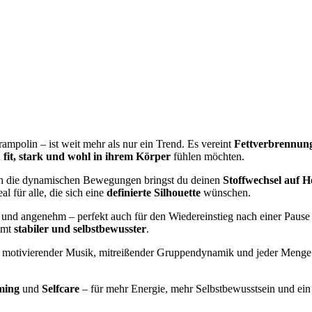
ampolin – ist weit mehr als nur ein Trend. Es vereint
Fettverbrennun
h
fit, stark und wohl in ihrem Körper
fühlen möchten.
urch die dynamischen Bewegungen bringst du deinen
Stoffwechsel auf 
l für alle, die sich eine
definierte Silhouette
wünschen.
und angenehm – perfekt auch für den Wiedereinstieg nach einer Pause od
samt
stabiler und selbstbewusster
.
t motivierender Musik, mitreißender Gruppendynamik und jeder Menge
ming
und
Selfcare
– für mehr Energie, mehr Selbstbewusstsein und ei