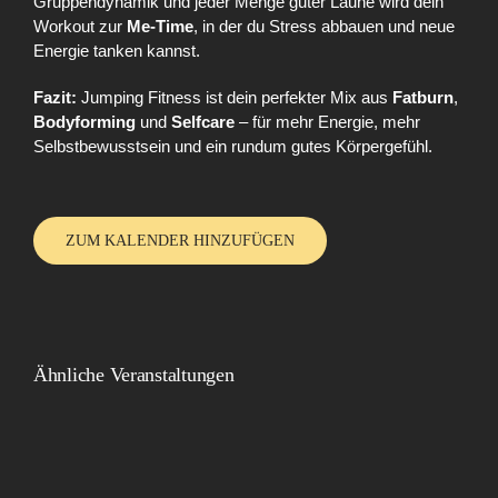
Gruppendynamik und jeder Menge guter Laune wird dein
Workout zur
Me-Time
, in der du Stress abbauen und neue
Energie tanken kannst.
Fazit:
Jumping Fitness ist dein perfekter Mix aus
Fatburn
,
Bodyforming
und
Selfcare
– für mehr Energie, mehr
Selbstbewusstsein und ein rundum gutes Körpergefühl.
ZUM KALENDER HINZUFÜGEN
Ähnliche Veranstaltungen