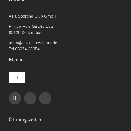
Asia Sporting Club GmbH
Philipp-Reis-Straße 13a
63128 Dietzenbach
team@asia-fitnesspark.de
Tel 06074 28954
Menue
Toggle
Navigation
Impressum
Datenschutzerklärung
Öffnungszeiten