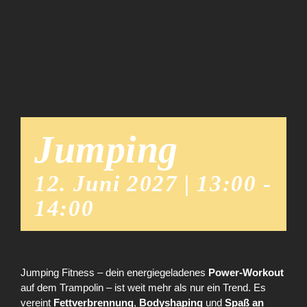
Team
News
Jumping
12. Juni 2027 | 13:00
-
14:00
Jumping Fitness – dein energiegeladenes
Power-Workout
auf dem Trampolin – ist weit mehr als nur ein Trend. Es
vereint
Fettverbrennung
,
Bodyshaping
und
Spaß an