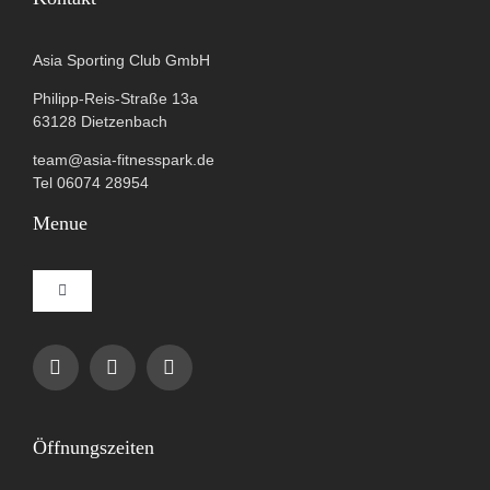
Asia Sporting Club GmbH
Philipp-Reis-Straße 13a
63128 Dietzenbach
team@asia-fitnesspark.de
Tel 06074 28954
Menue
Toggle
Navigation
Impressum
Datenschutzerklärung
Öffnungszeiten