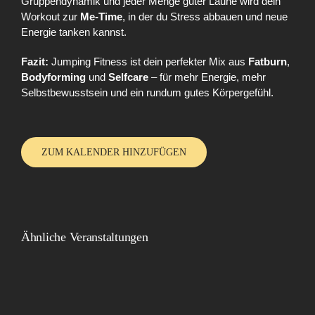
Gruppendynamik und jeder Menge guter Laune wird dein
Workout zur
Me-Time
, in der du Stress abbauen und neue
Energie tanken kannst.
Fazit:
Jumping Fitness ist dein perfekter Mix aus
Fatburn
,
Bodyforming
und
Selfcare
– für mehr Energie, mehr
Selbstbewusstsein und ein rundum gutes Körpergefühl.
ZUM KALENDER HINZUFÜGEN
Ähnliche Veranstaltungen