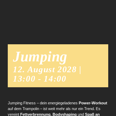
Team
News
Jumping
12. August 2028 |
13:00
-
14:00
Jumping Fitness – dein energiegeladenes
Power-Workout
auf dem Trampolin – ist weit mehr als nur ein Trend. Es
vereint
Fettverbrennung
,
Bodyshaping
und
Spaß an