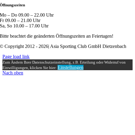
Öffnungszeiten
Mo – Do 09.00 – 22.00 Uhr
Fr 09.00 – 21.00 Uhr
Sa, So 10.00 – 17.00 Uhr
Bitte beachtet die geänderten Öffnungszeiten an Feiertagen!
© Copyright 2012 - 2026| Asia Sporting Club GmbH Dietzenbach
Page load link
Zum Ändern Ihrer Datenschutzeinstellung, z.B. Erteilung oder Widerruf von
Einstellungen
Einwilligungen, klicken Sie hier:
Nach oben