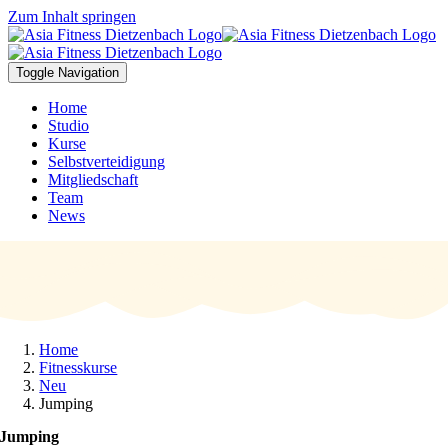
Zum Inhalt springen
Toggle Navigation
Home
Studio
Kurse
Selbstverteidigung
Mitgliedschaft
Team
News
Home
Fitnesskurse
Neu
Jumping
Jumping