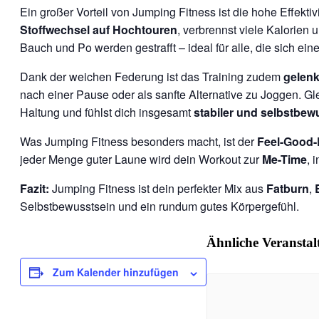
Ein großer Vorteil von Jumping Fitness ist die hohe Effek
Stoffwechsel auf Hochtouren
, verbrennst viele Kalorien 
Bauch und Po werden gestrafft – ideal für alle, die sich ein
Dank der weichen Federung ist das Training zudem
gelen
nach einer Pause oder als sanfte Alternative zu Joggen. Gle
Haltung und fühlst dich insgesamt
stabiler und selbstbew
Was Jumping Fitness besonders macht, ist der
Feel-Good-
jeder Menge guter Laune wird dein Workout zur
Me-Time
, 
Fazit:
Jumping Fitness ist dein perfekter Mix aus
Fatburn
,
Selbstbewusstsein und ein rundum gutes Körpergefühl.
Ähnliche Veransta
Zum Kalender hinzufügen