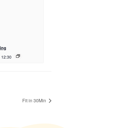
ling
-
12:30
Fit in 30Min