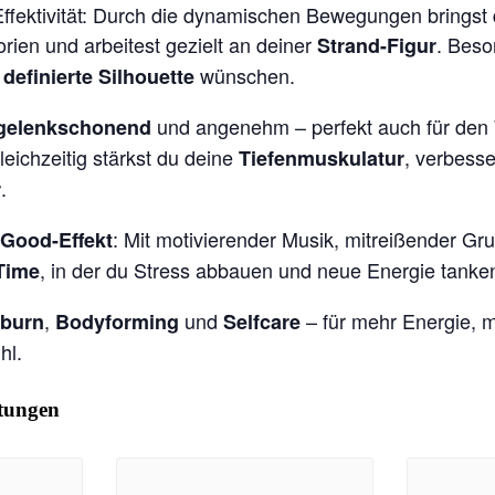
 Effektivität: Durch die dynamischen Bewegungen bringst
orien und arbeitest gezielt an deiner
. Beso
Strand-Figur
e
wünschen.
definierte Silhouette
und angenehm – perfekt auch für den 
gelenkschonend
leichzeitig stärkst du deine
, verbesse
Tiefenmuskulatur
.
r
: Mit motivierender Musik, mitreißender G
-Good-Effekt
, in der du Stress abbauen und neue Energie tanke
Time
,
und
– für mehr Energie, 
tburn
Bodyforming
Selfcare
hl.
ltungen