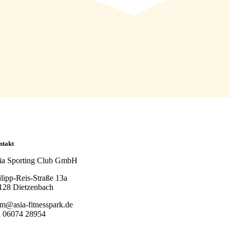
ntakt
ia Sporting Club GmbH
ilipp-Reis-Straße 13a
128 Dietzenbach
am@asia-fitnesspark.de
l 06074 28954