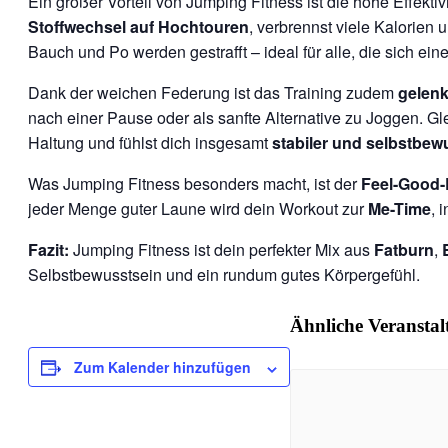
Ein großer Vorteil von Jumping Fitness ist die hohe Effek
Stoffwechsel auf Hochtouren
, verbrennst viele Kalorien 
Bauch und Po werden gestrafft – ideal für alle, die sich ein
Dank der weichen Federung ist das Training zudem
gelen
nach einer Pause oder als sanfte Alternative zu Joggen. Gle
Haltung und fühlst dich insgesamt
stabiler und selbstbew
Was Jumping Fitness besonders macht, ist der
Feel-Good-
jeder Menge guter Laune wird dein Workout zur
Me-Time
, 
Fazit:
Jumping Fitness ist dein perfekter Mix aus
Fatburn
,
Selbstbewusstsein und ein rundum gutes Körpergefühl.
Ähnliche Veransta
Zum Kalender hinzufügen