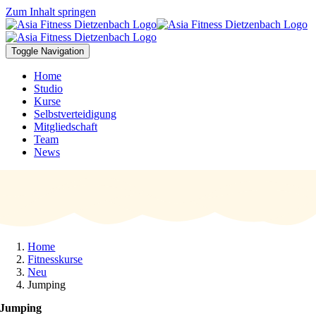
Zum Inhalt springen
Toggle Navigation
Home
Studio
Kurse
Selbstverteidigung
Mitgliedschaft
Team
News
Home
Fitnesskurse
Neu
Jumping
Jumping