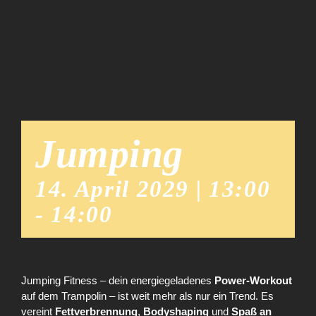
Team
News
Jumping
14. April 2029 | 13:00
-
14:00
Jumping Fitness – dein energiegeladenes
Power-Workout
auf dem Trampolin – ist weit mehr als nur ein Trend. Es
vereint
Fettverbrennung
,
Bodyshaping
und
Spaß an