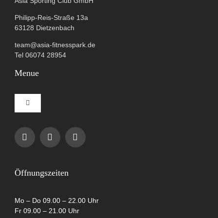
Asia Sporting Club GmbH
Philipp-Reis-Straße 13a
63128 Dietzenbach
team@asia-fitnesspark.de
Tel 06074 28954
Menue
Toggle
Navigation
Impressum
Datenschutzerklärung
Öffnungszeiten
AGB
Mo – Do 09.00 – 22.00 Uhr
Fr 09.00 – 21.00 Uhr