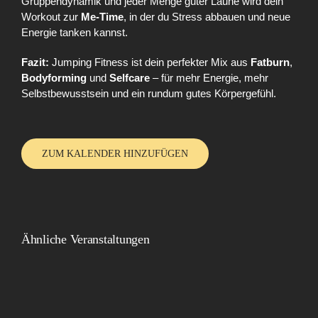
Gruppendynamik und jeder Menge guter Laune wird dein
Workout zur
Me-Time
, in der du Stress abbauen und neue
Energie tanken kannst.
Fazit:
Jumping Fitness ist dein perfekter Mix aus
Fatburn
,
Bodyforming
und
Selfcare
– für mehr Energie, mehr
Selbstbewusstsein und ein rundum gutes Körpergefühl.
ZUM KALENDER HINZUFÜGEN
Ähnliche Veranstaltungen