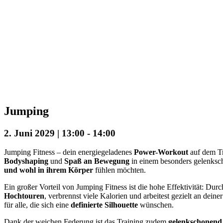
Jumping
2. Juni 2029 | 13:00
-
14:00
Jumping Fitness – dein energiegeladenes
Power-Workout
auf dem Tr
Bodyshaping
und
Spaß an Bewegung
in einem besonders gelenksch
und wohl in ihrem Körper
fühlen möchten.
Ein großer Vorteil von Jumping Fitness ist die hohe Effektivität: D
Hochtouren
, verbrennst viele Kalorien und arbeitest gezielt an deine
für alle, die sich eine
definierte Silhouette
wünschen.
Dank der weichen Federung ist das Training zudem
gelenkschonend