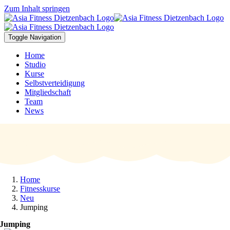
Zum Inhalt springen
Toggle Navigation
Home
Studio
Kurse
Selbstverteidigung
Mitgliedschaft
Team
News
Home
Fitnesskurse
Neu
Jumping
Jumping