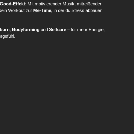
-Good-Effekt
: Mit motivierender Musik, mitreißender
dein Workout zur
Me-Time
, in der du Stress abbauen
tburn
,
Bodyforming
und
Selfcare
– für mehr Energie,
rgefühl.