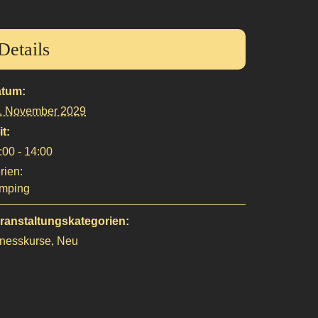
Details
tum:
. November 2029
it:
:00 - 14:00
rien:
mping
ranstaltungskategorien:
tnesskurse
,
Neu