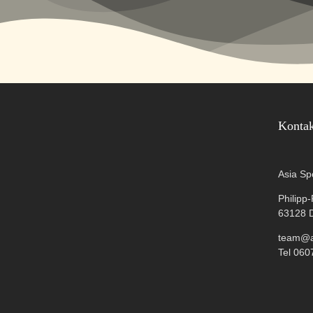
Konta
Asia Sp
Philipp
63128 
team@as
Tel 060