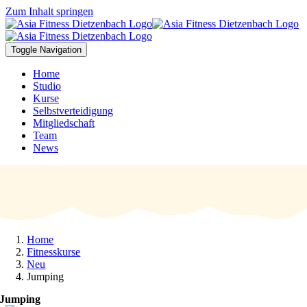
Zum Inhalt springen
Toggle Navigation
Home
Studio
Kurse
Selbstverteidigung
Mitgliedschaft
Team
News
Home
Fitnesskurse
Neu
Jumping
Jumping