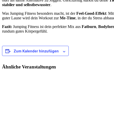
oder als sanfte Alternative zu Joggen. Gleichzeitig stärkst du deine
Ti
stabiler und selbstbewusster
.
Was Jumping Fitness besonders macht, ist der
Feel-Good-Effekt
: Mi
guter Laune wird dein Workout zur
Me-Time
, in der du Stress abba
Fazit:
Jumping Fitness ist dein perfekter Mix aus
Fatburn
,
Bodyfor
rundum gutes Körpergefühl.
Zum Kalender hinzufügen
Ähnliche Veranstaltungen