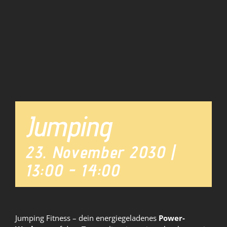
Team
News
Jumping
23. November 2030 |
13:00
-
14:00
Jumping Fitness – dein energiegeladenes
Power-