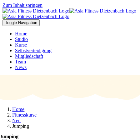
Zum Inhalt springen
Toggle Navigation
Home
Studio
Kurse
Selbstverteidigung
Mitgliedschaft
Team
News
Home
Fitnesskurse
Neu
Jumping
Jumping