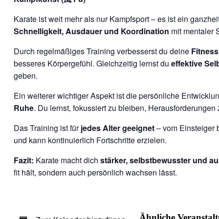
Karate ist weit mehr als nur Kampfsport – es ist ein ganzhei
Schnelligkeit, Ausdauer und Koordination
mit mentaler S
Durch regelmäßiges Training verbesserst du deine
Fitness
besseres Körpergefühl. Gleichzeitig lernst du
effektive Se
geben.
Ein weiterer wichtiger Aspekt ist die persönliche Entwicklun
Ruhe
. Du lernst, fokussiert zu bleiben, Herausforderunge
Das Training ist für
jedes Alter geeignet
– vom Einsteiger b
und kann kontinuierlich Fortschritte erzielen.
Fazit:
Karate macht dich
stärker, selbstbewusster und a
fit hält, sondern auch persönlich wachsen lässt.
Ähnliche Veranstal