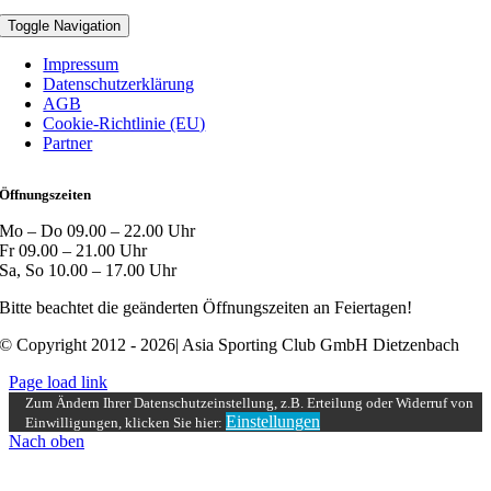
Toggle Navigation
Impressum
Datenschutzerklärung
AGB
Cookie-Richtlinie (EU)
Partner
Öffnungszeiten
Mo – Do 09.00 – 22.00 Uhr
Fr 09.00 – 21.00 Uhr
Sa, So 10.00 – 17.00 Uhr
Bitte beachtet die geänderten Öffnungszeiten an Feiertagen!
© Copyright 2012 - 2026| Asia Sporting Club GmbH Dietzenbach
Page load link
Zum Ändern Ihrer Datenschutzeinstellung, z.B. Erteilung oder Widerruf von
Einstellungen
Einwilligungen, klicken Sie hier:
Nach oben