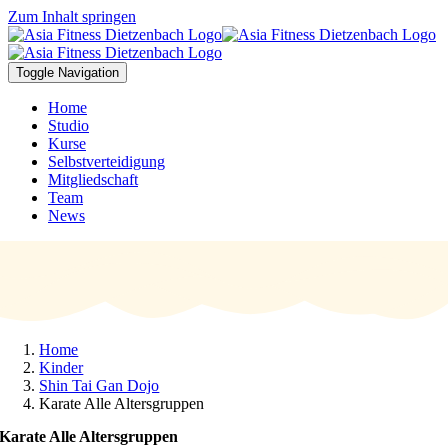
Zum Inhalt springen
Toggle Navigation
Home
Studio
Kurse
Selbstverteidigung
Mitgliedschaft
Team
News
Home
Kinder
Shin Tai Gan Dojo
Karate Alle Altersgruppen
Karate Alle Altersgruppen