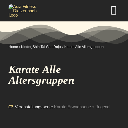
Zum
Inhalt
Tog
springen
Nav
Home
Home
Kinder
Shin Tai Gan Dojo
Karate Alle Altersgruppen
Studio
Karate Alle
Kurse
Altersgruppen
Selbstverteidigung
Veranstaltungsserie:
Karate Erwachsene + Jugend
Mitgliedschaft