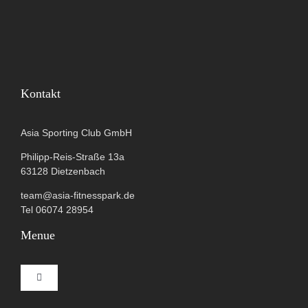
Kontakt
Asia Sporting Club GmbH
Philipp-Reis-Straße 13a
63128 Dietzenbach
team@asia-fitnesspark.de
Tel 06074 28954
Menue
Toggle
Navigation