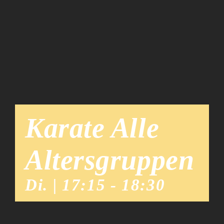
Team
News
Karate Alle
Altersgruppen
Di. | 17:15
-
18:30