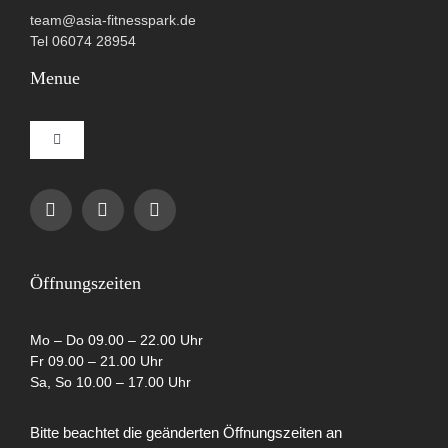
team@asia-fitnesspark.de
Tel 06074 28954
Menue
Toggle
Navigation
Impressum
Datenschutzerklärung
Öffnungszeiten
AGB
Mo – Do 09.00 – 22.00 Uhr
Fr 09.00 – 21.00 Uhr
Sa, So 10.00 – 17.00 Uhr
Cookie-Richtlinie (EU)
Bitte beachtet die geänderten Öffnungszeiten an