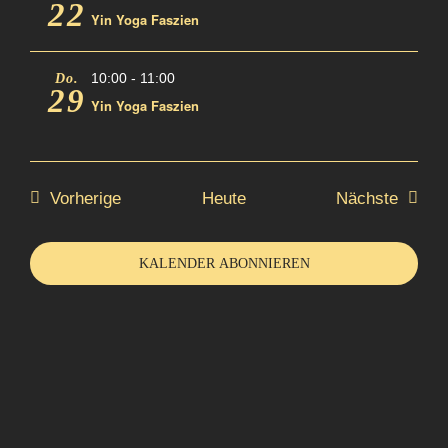
22
Yin Yoga Faszien
10:00
-
11:00
Do.
29
Yin Yoga Faszien
Veranstaltungen
Verans
Vorherige
Heute
Nächste
KALENDER ABONNIEREN