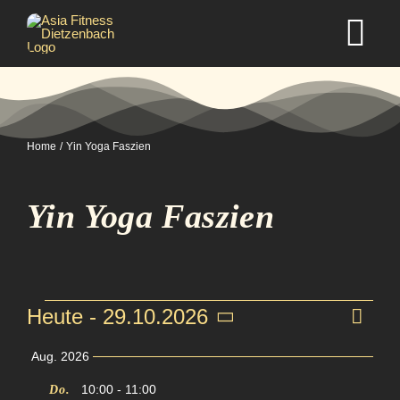
Zum
Inhalt
Tog
springen
Nav
Home
Home
Yin Yoga Faszien
Studio
Yin Yoga Faszien
Kurse
Selbstverteidigung
Veranstaltun
Ve
Heute
 - 
29.10.2026
An
Zusam
Datum
An
Mitgliedschaft
Aug. 2026
auswählen.
Na
Na
10:00
-
11:00
Do.