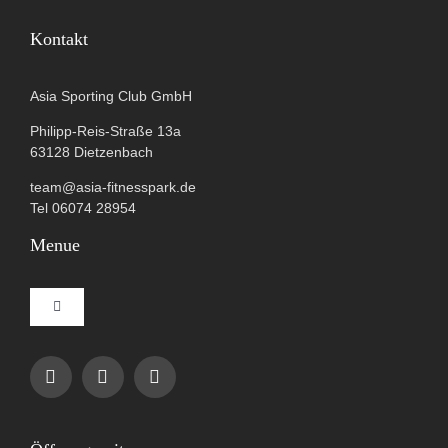
Kontakt
Asia Sporting Club GmbH
Philipp-Reis-Straße 13a
63128 Dietzenbach
team@asia-fitnesspark.de
Tel 06074 28954
Menue
Toggle
Navigation
Impressum
Datenschutzerklärung