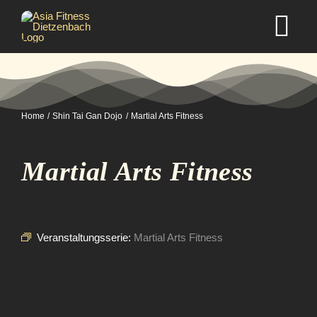
Zum
Inhalt
Tog
springen
Nav
Home
Home
Shin Tai Gan Dojo
Martial Arts Fitness
Studio
Martial Arts Fitness
Kurse
Selbstverteidigung
Veranstaltungsserie:
Martial Arts Fitness
Mitgliedschaft